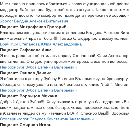
Мне недавно пришлось обратиться к врачу функциональной диагно
медцентр Лайт, где она будет работать в августе. Также стоит от
проходит достаточно комфортно, даже дети переносят ее хорошо 
Уролог Балдин Алексей Витальевич
Пациент: Митрофанов Григорий
Благодарим зав .урологическим отделением Балдина Алексея Вит
внимательный-врач от бога-!!!! Так же благодарность всему коллек
Врач УЗИ Степанова Юлия Александровна
Пациент: Сафонова Анна
Я очень рада, что обратилась к врачу Степановой Юлии Александр
впечатление. Она доступно прокомментировала все мои вопросы, 
Нейрохирург Зубов Евгений Валерьевич
Пациент: Осипов Даниил
Я обратился к доктору Зубову Евгению Валерьевичу, нейрохирургу
обращался к нему уже на платной основе в клинике "Лайт". Мне о
Нейрохирург Зубов Евгений Валерьевич
Пациент: Воронцов Михаил
Добрый Доктор Зубов!!!! Хочу выразить огромную благодарность В
своим пациентам, все очень быстро, четко, профессионально. Бо
избавляете людей от мучительной БОЛИ! Спасибо Вам!!!! Здоровь
Отоларинголог Эсаулов Константин Анатольевич
Пациент: Смирнов Игорь