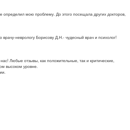
же определил мою проблему. До этого посещала других докторов,
 врачу-неврологу Борисову Д.Н.- чудесный врач и психолог!
ас! Любые отзывы, как положительные, так и критические,
ом высоком уровне.
ии.