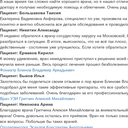
В наше время так сложно найти хорошего врача, но я нашел отлич
доктору я получаю необходимую помощь и облегчение. Очень рад
Пациент: Большакова Таисия
Екатерина Вадимовна Анферова, специалист по узи, произвела н
понятно и внятно объяснила все детали обследования и проводила
Пациент: Никитин Александр
Я недавно обратился к врачу-сосудистому хирургу на Московской, 
разобраться в ситуации. В итоге, выяснилось, что не всё так плох
действенным - состояние уже улучшилось. Если хотите обратиться 
Пациент: Ермаков Кирилл
К моему удивлению, врач немедленно приступил к решению моей 
мучила меня раньше. Весь процесс лечения прошел безболезненно 
Фониатр Блинов Владимир Аркадьевич
Пациент: Быков Илья
Захотелось бы поделиться своим отзывом о лор враче Блинове Вл
подобрал для меня такие эффективные препараты, что все сработа
подобных заболеваний. Очень благодарен за его профессиональн
Врач УЗИ Гритчин Алексей Михайлович
Пациент: Никонова Арина
Благодарю врача Гритчина Алексея Михайловича за внимательный 
врача! Очень довольна осталась его приёмом. Врач не только озн
все вопросы. Побольше бы таких врачей.
Отоларинголог Эсаулов Константин Анатольевич