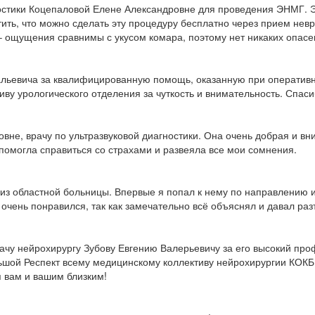
стики Коцепаловой Елене Александровне для проведения ЭНМГ. Эт
метить, что можно сделать эту процедуру бесплатно через прием не
– ощущения сравнимы с укусом комара, поэтому нет никаких опасе
альевича за квалифицированную помощь, оказанную при оперативн
тиву урологического отделения за чуткость и внимательность. Спаси
овне, врачу по ультразвуковой диагностики. Она очень добрая и в
помогла справиться со страхами и развеяла все мои сомнения.
 из областной больницы. Впервые я попал к нему по направлению 
н очень понравился, так как замечательно всё объяснял и давал р
рачу нейрохирургу Зубову Евгению Валерьевичу за его высокий пр
льшой Респект всему медицинскому коллективу нейрохирургии КОКБ
я вам и вашим близким!