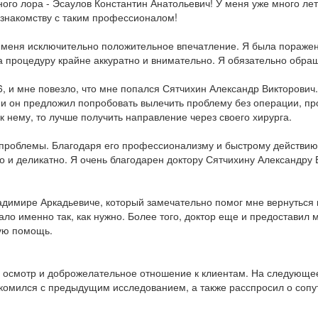
ного лора - Эсаулов Константин Анатольевич! У меня уже много ле
 знакомству с таким профессионалом!
а меня исключительно положительное впечатление. Я была пораже
 процедуру крайне аккуратно и внимательно. Я обязательно обращ
6, и мне повезло, что мне попался Сятчихин Александр Викторович
о, и он предложил попробовать вылечить проблему без операции, пр
к нему, то лучше получить направление через своего хирурга.
проблемы. Благодаря его профессионализму и быстрому действию,
и деликатно. Я очень благодарен доктору Сятчихину Александру В
адимире Аркадьевиче, который замечательно помог мне вернуться
ло именно так, как нужно. Более того, доктор еще и предоставил 
ую помощь.
осмотр и доброжелательное отношение к клиентам. На следующее 
акомился с предыдущим исследованием, а также расспросил о сопу