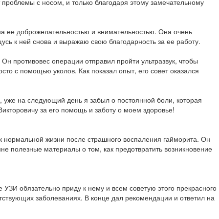
т проблемы с носом, и только благодаря этому замечательному
на ее доброжелательностью и внимательностью. Она очень
усь к ней снова и выражаю свою благодарность за ее работу.
. Он противовес операции отправил пройти ультразвук, чтобы
осто с помощью уколов. Как показал опыт, его совет оказался
 уже на следующий день я забыл о постоянной боли, которая
икторовичу за его помощь и заботу о моем здоровье!
 к нормальной жизни после страшного воспаления гайморита. Он
мне полезные материалы о том, как предотвратить возникновение
УЗИ обязательно приду к нему и всем советую этого прекрасного
тствующих заболеваниях. В конце дал рекомендации и ответил на