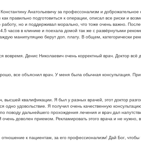
Константину Анатольевичу за профессонализм и доброжательное о
 как правильно подготовиться к операции, описал все риски и воз
 работу, но и поддерживал морально, что тоже очень важно. После
4.5 часов в клинике и поехала домой так же с развёрнутыми реком
каждую манипуляцию берут доп. плату. В общем, категорически рек
ся вовремя. Денис Николаевич очень корректный врач. Доктор всё
орошо, все объяснил врач. У меня была обычная консультация. Пр
 высшей квалификации. Я был у разных врачей, этот доктор разгов
ся одно удовольствие. Я получил очень качественную консультаци
 по поводу дальнейшего прохождения лечения и врач дал напутст
очень доволен приемом. Рекламировать этого врача и не нужно, в 
 отношение к пациентам, за его профессионализм! Дай Бог, чтобы 