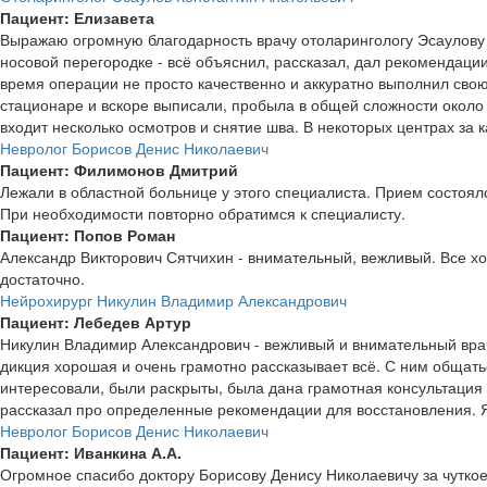
Пациент: Елизавета
Выражаю огромную благодарность врачу отоларингологу Эсаулову 
носовой перегородке - всё объяснил, рассказал, дал рекомендации
время операции не просто качественно и аккуратно выполнил свою
стационаре и вскоре выписали, пробыла в общей сложности около 
входит несколько осмотров и снятие шва. В некоторых центрах за 
Невролог Борисов Денис Николаевич
Пациент: Филимонов Дмитрий
Лежали в областной больнице у этого специалиста. Прием состоял
При необходимости повторно обратимся к специалисту.
Пациент: Попов Роман
Александр Викторович Сятчихин - внимательный, вежливый. Все х
достаточно.
Нейрохирург Никулин Владимир Александрович
Пациент: Лебедев Артур
Никулин Владимир Александрович - вежливый и внимательный врач,
дикция хорошая и очень грамотно рассказывает всё. С ним общать
интересовали, были раскрыты, была дана грамотная консультация
рассказал про определенные рекомендации для восстановления. Я 
Невролог Борисов Денис Николаевич
Пациент: Иванкина А.А.
Огромное спасибо доктору Борисову Денису Николаевичу за чуткое