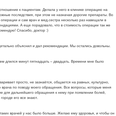
тношение к пациентам. Делала у него в клинике операцию на
можные последствия, при этом не назначая дорогие препараты. Во
 операции и сам врач и мед.сестра несколько раз навещали в
ендациями. А еще порадовало, что в стоимость операции так же
омендую! Спасибо, доктор :)
 детально объяснил и дал рекомендации. Мы остались довольны.
ием длился минут пятнадцать – двадцать. Времени мне было
аривает просто, не зазнаётся, общается на равных, культурно,
ю врача по поводу моего обращения. Все вопросы, которые меня
вие для дальнейшего обращения к нему при появлении болей,
городе его все знают.
таких врачей у нас было больше. Желаю ему здоровья, и чтобы он