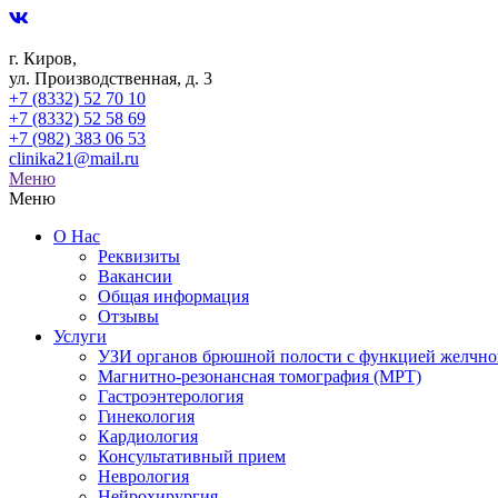
г. Киров,
ул. Производственная, д. 3
+7 (8332) 52 70 10
+7 (8332) 52 58 69
+7 (982) 383 06 53
clinika21@mail.ru
Меню
Меню
О Нас
Реквизиты
Вакансии
Общая информация
Отзывы
Услуги
УЗИ органов брюшной полости с функцией желчно
Магнитно-резонансная томография (МРТ)
Гастроэнтерология
Гинекология
Кардиология
Консультативный прием
Неврология
Нейрохирургия